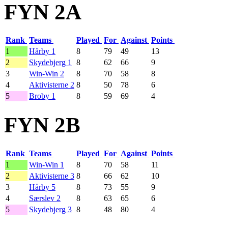
FYN 2A
Rank
Teams
Played
For
Against
Points
1
Hårby 1
8
79
49
13
2
Skydebjerg 1
8
62
66
9
3
Win-Win 2
8
70
58
8
4
Aktivisterne 2
8
50
78
6
5
Broby 1
8
59
69
4
FYN 2B
Rank
Teams
Played
For
Against
Points
1
Win-Win 1
8
70
58
11
2
Aktivisterne 3
8
66
62
10
3
Hårby 5
8
73
55
9
4
Særslev 2
8
63
65
6
5
Skydebjerg 3
8
48
80
4