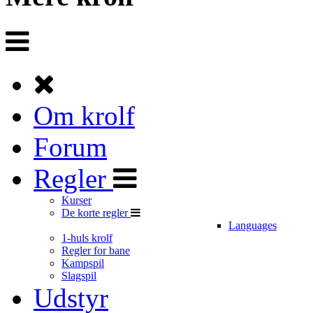
Om krolf
Forum
Regler
Kurser
De korte regler
Languages
1-huls krolf
Regler for bane
Kampspil
Slagspil
Udstyr