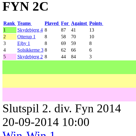
FYN 2C
Rank
Teams
Played
For
Against
Points
1
Skydebjerg 4
8
87
41
13
2
Otterup 1
8
58
70
10
3
Ejby 1
8
69
59
8
4
Solsikkerne 3
8
62
66
6
5
Skydebjerg 2
8
44
84
3
Slutspil 2. div. Fyn 2014
20-09-2014 10:00
Win-Win 1