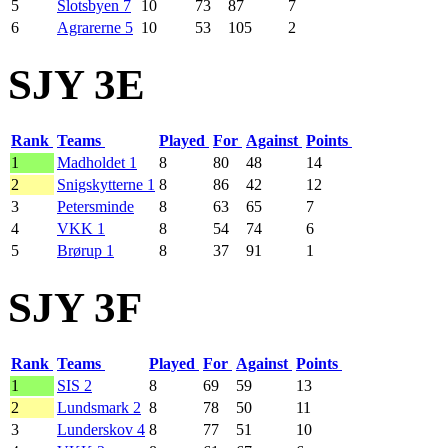
5
Slotsbyen 7
10
73
87
7
6
Agrarerne 5
10
53
105
2
SJY 3E
Rank
Teams
Played
For
Against
Points
1
Madholdet 1
8
80
48
14
2
Snigskytterne 1
8
86
42
12
3
Petersminde
8
63
65
7
4
VKK 1
8
54
74
6
5
Brørup 1
8
37
91
1
SJY 3F
Rank
Teams
Played
For
Against
Points
1
SIS 2
8
69
59
13
2
Lundsmark 2
8
78
50
11
3
Lunderskov 4
8
77
51
10