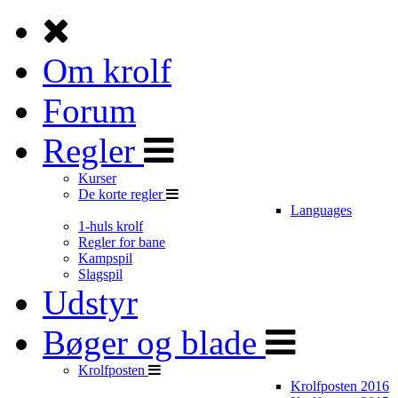
Om krolf
Forum
Regler
Kurser
De korte regler
Languages
1-huls krolf
Regler for bane
Kampspil
Slagspil
Udstyr
Bøger og blade
Krolfposten
Krolfposten 2016