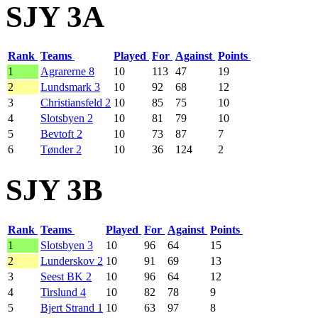
SJY 3A
Rank
Teams
Played
For
Against
Points
1
Agrarerne 8
10
113
47
19
2
Lundsmark 3
10
92
68
12
3
Christiansfeld 2
10
85
75
10
4
Slotsbyen 2
10
81
79
10
5
Bevtoft 2
10
73
87
7
6
Tønder 2
10
36
124
2
SJY 3B
Rank
Teams
Played
For
Against
Points
1
Slotsbyen 3
10
96
64
15
2
Lunderskov 2
10
91
69
13
3
Seest BK 2
10
96
64
12
4
Tirslund 4
10
82
78
9
5
Bjert Strand 1
10
63
97
8