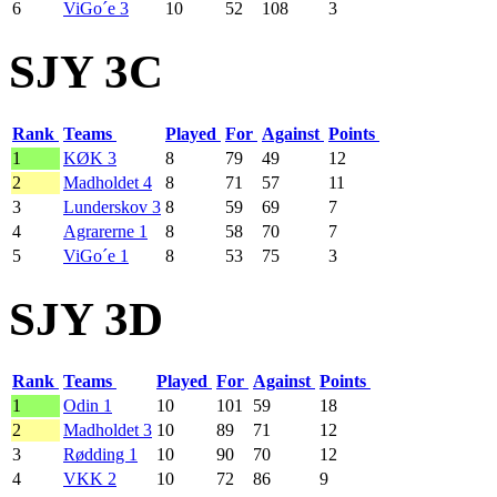
6
ViGo´e 3
10
52
108
3
SJY 3C
Rank
Teams
Played
For
Against
Points
1
KØK 3
8
79
49
12
2
Madholdet 4
8
71
57
11
3
Lunderskov 3
8
59
69
7
4
Agrarerne 1
8
58
70
7
5
ViGo´e 1
8
53
75
3
SJY 3D
Rank
Teams
Played
For
Against
Points
1
Odin 1
10
101
59
18
2
Madholdet 3
10
89
71
12
3
Rødding 1
10
90
70
12
4
VKK 2
10
72
86
9