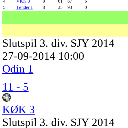
4
VKK 3
8
61
67
6
5
Tønder 1
8
35
93
0
Slutspil 3. div. SJY 2014
27-09-2014 10:00
Odin 1
11 - 5
KØK 3
Slutspil 3. div. SJY 2014