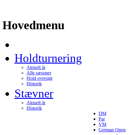
Hovedmenu
Holdturnering
Aktuelt år
Alle sæsoner
Hold oversigt
Historik
Stævner
Aktuelt år
Historik
DM
Par
VM
German Open