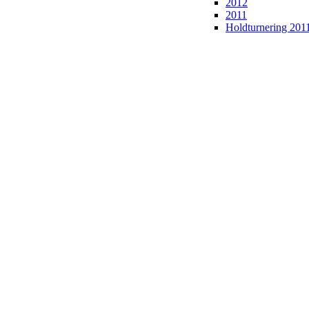
2012
2011
Holdturnering 201