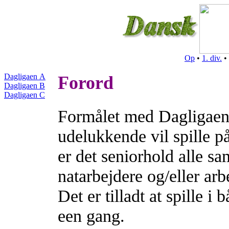
Op
•
1. div.
•
Dagligaen A
Forord
Dagligaen B
Dagligaen C
Formålet med Dagligaen e
udelukkende vil spille på
er det seniorhold alle 
natarbejdere og/eller ar
Det er tilladt at spille 
een gang.