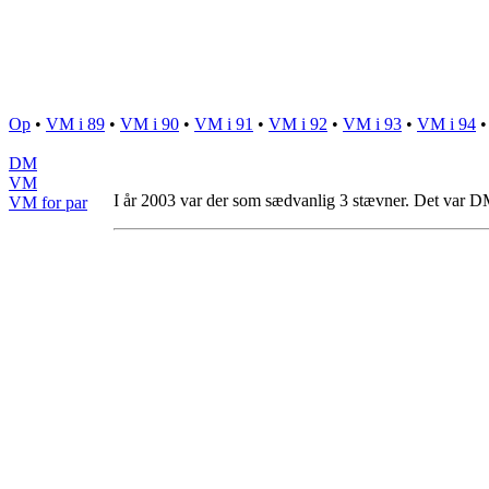
Op
•
VM i 89
•
VM i 90
•
VM i 91
•
VM i 92
•
VM i 93
•
VM i 94
DM
VM
I år 2003 var der som sædvanlig 3 stævner. Det var D
VM for par