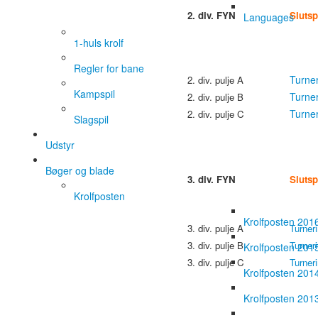
2. div. FYN
Slutsp
Languages
1-huls krolf
Regler for bane
Turne
2. div. pulje A
Kampspil
Turne
2. div. pulje B
Turne
2. div. pulje C
Slagspil
Udstyr
Bøger og blade
3. div. FYN
Slutsp
Krolfposten
Krolfposten 201
3. div. pulje A
Turner
3. div. pulje B
Turner
Krolfposten 201
3. div. pulje C
Turner
Krolfposten 201
Krolfposten 201