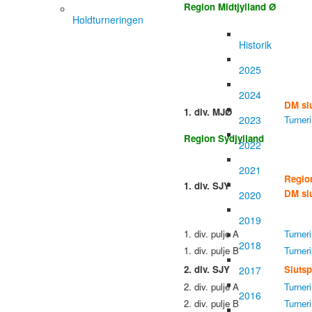
Region Midtjylland Ø
Holdturneringen
Historik
2025
2024
DM slu
1. div. MJØ
2023
Turner
Region Sydjylland
2022
2021
Region
1. div. SJY
DM slu
2020
2019
1. div. pulje A
Turner
2018
1. div. pulje B
Turner
2. div. SJY
Slutsp
2017
2. div. pulje A
Turner
2016
2. div. pulje B
Turner