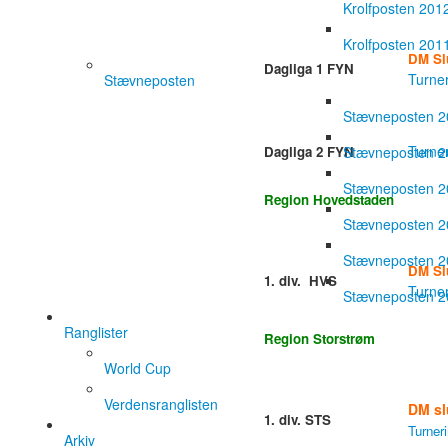
Krolfposten 201
Krolfposten 201
DM Sl
Dagliga 1 FYN
Turne
Stævneposten
Stævneposten 
Turne
Stævneposten 
Dagliga 2 FYN
Stævneposten 
Region Hovedstaden
Stævneposten 
Stævneposten 
DM Sl
1. div. HVS
Turne
Stævneposten 
Ranglister
Region Storstrøm
World Cup
Verdensranglisten
DM sl
1. div. STS
Turner
Arkiv