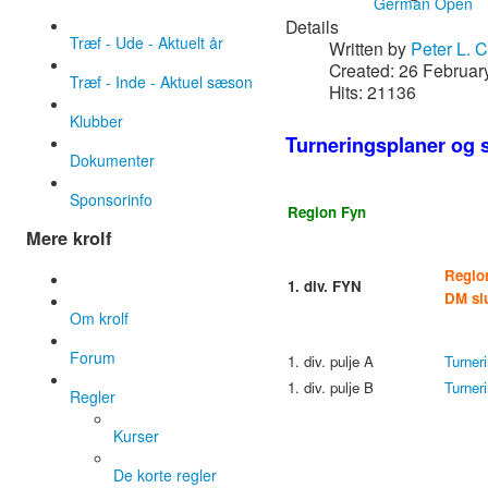
German Open
Details
Træf - Ude - Aktuelt år
Written by
Peter L. 
Created: 26 Februar
Træf - Inde - Aktuel sæson
Hits: 21136
Klubber
Turneringsplaner og s
Dokumenter
Sponsorinfo
Region Fyn
Mere krolf
Region
1. div. FYN
DM slu
Om krolf
Forum
1. div. pulje A
Turner
1. div. pulje B
Turner
Regler
Kurser
De korte regler