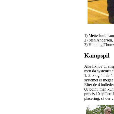
1) Mette Juul, Lu
2) Sten Andersen,
3) Henning Thomse
Kampspil
Alle fik lov til at
men da systemet er 
1, 2, 3 og 4 i de 
systemet er meget 
Efter de 4 indlede
68 point, men kun p
præcis 10 spillere
placering, så der v