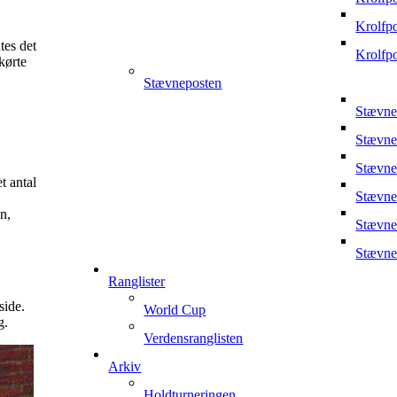
Krolfp
tes det
Krolfp
kørte
Stævneposten
Stævne
Stævne
Stævne
t antal
Stævne
n,
Stævne
Stævne
Ranglister
side.
World Cup
g.
Verdensranglisten
Arkiv
Holdturneringen