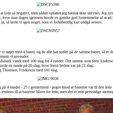
at lyde så negativt, men sådan opfatter jeg faktisk ikke stævnet. Jeg syn
e, hvor man dagen igennem havde en ganske god fornemmelse af at alt 
 ja, så lærte vi igen noget, som vi forhåbentlig kan undgå senere.
i nøjes med 4 baner, og da alle har spillet på de samme baner, så er de
msnit vi anvender.
ndsmark vandt med 100 slag for 4 runder. Det samme som Sten Anderse
vde en runde på 20 slag, hvor Stens bedste var på 21 slag.
g Thomsen, Fredericia med 101 slag.
 på 4 runder - 25 i gennemsnit - peger imod at banerne var til den lette 
 tendens til at banerne bliver for lette, men det er min personlige menin