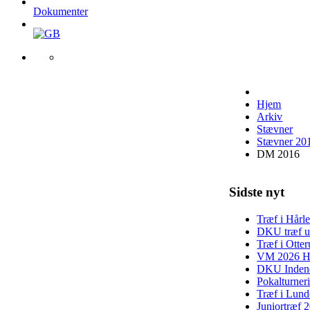
Dokumenter
Hjem
Arkiv
Stævner
Stævner 20
DM 2016
Sidste nyt
Træf i Hårl
DKU træf u
Træf i Otte
VM 2026 H
DKU Indend
Pokalturner
Træf i Lun
Juniortræf 