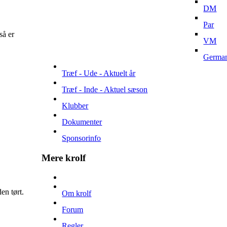
DM
Par
så er
VM
Germa
Træf - Ude - Aktuelt år
Træf - Inde - Aktuel sæson
Klubber
Dokumenter
Sponsorinfo
Mere krolf
en tørt.
Om krolf
Forum
Regler