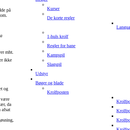
Kurser
lde på
 om.
De korte regler
Langua
ra
1-huls krolf
Regler for bane
ver mht.
Kampspil
er ikke
Slagspil
Udstyr
Bøger og blade
et og
Krolfposten
e være
Krolfp
vær, da
 afsat
Krolfp
løsning,
Krolfp
Krolfp