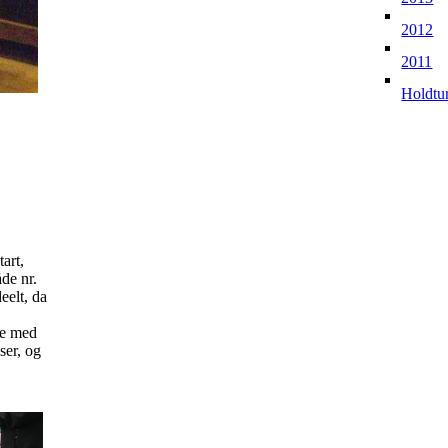
2012
2011
Holdtu
tart,
åde nr.
eelt, da
re med
dser, og