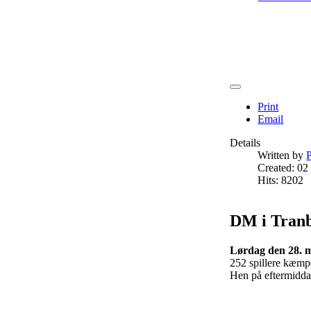
Print
Email
Details
Written by
P
Created: 02
Hits: 8202
DM i Tran
Lørdag den 28. 
252 spillere kæmped
Hen på eftermidda