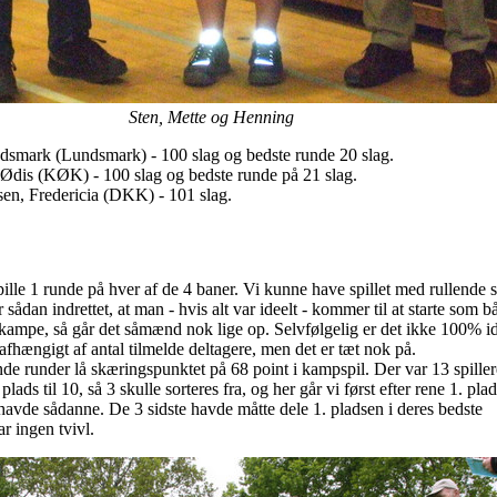
Sten, Mette og Henning
ndsmark (Lundsmark) - 100 slag og bedste runde 20 slag.
 Ødis (KØK) - 100 slag og bedste runde på 21 slag.
n, Fredericia (DKK) - 101 slag.
 spille 1 runde på hver af de 4 baner. Vi kunne have spillet med rullende s
sådan indrettet, at man - hvis alt var ideelt - kommer til at starte som b
4 kampe, så går det såmænd nok lige op. Selvfølgelig er det ikke 100% id
afhængigt af antal tilmelde deltagere, men det er tæt nok på.
nde runder lå skæringspunktet på 68 point i kampspil. Der var 13 spille
lads til 10, så 3 skulle sorteres fra, og her går vi først efter rene 1. pla
 havde sådanne. De 3 sidste havde måtte dele 1. pladsen i deres bedste
ar ingen tvivl.