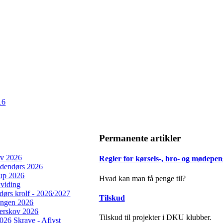
16
Permanente artikler
ev 2026
Regler for kørsels-, bro- og mødepen
dendørs 2026
rup 2026
Hvad kan man få penge til?
viding
ørs krolf - 2026/2027
Tilskud
ingen 2026
derskov 2026
Tilskud til projekter i DKU klubber.
2026 Skrave - Aflyst