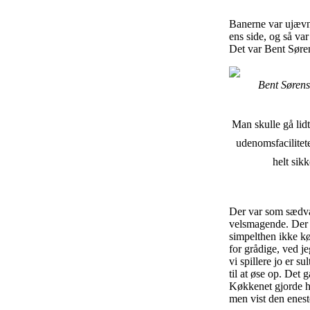
Banerne var ujævn
ens side, og så va
Det var Bent Søre
Bent Sørens
Man skulle gå lidt 
udenomsfacilitete
helt sik
Der var som sædva
velsmagende. Der v
simpelthen ikke k
for grådige, ved je
vi spillere jo er s
til at øse op. Det
Køkkenet gjorde hv
men vist den enes