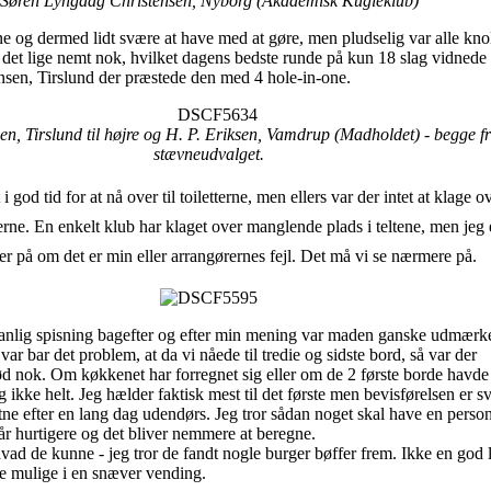
Søren Lyngdag Christensen, Nyborg (Akademisk Kugleklub)
e og dermed lidt svære at have med at gøre, men pludselig var alle kno
r det lige nemt nok, hvilket dagens bedste runde på kun 18 slag vidnede
nsen, Tirslund der præstede den med 4 hole-in-one.
en, Tirslund til højre og H. P. Eriksen, Vamdrup (Madholdet) - begge f
stævneudvalget.
i god tid for at nå over til toiletterne, men ellers var der intet at klage o
rne. En enkelt klub har klaget over manglende plads i teltene, men jeg 
ker på om det er min eller arrangørernes fejl. Det må vi se nærmere på.
nlig spisning bagefter og efter min mening var maden ganske udmærk
ar bar det problem, at da vi nåede til tredie og sidste bord, så var der
ød nok. Om køkkenet har forregnet sig eller om de 2 første borde havd
g ikke helt. Jeg hælder faktisk mest til det første men bevisførelsen er s
ultne efter en lang dag udendørs. Jeg tror sådan noget skal have en person
 går hurtigere og det bliver nemmere at beregne.
ad de kunne - jeg tror de fandt nogle burger bøffer frem. Ikke en god 
te mulige i en snæver vending.