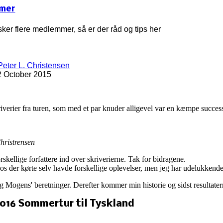
mmer
ker flere medlemmer, så er der råd og tips her
Peter L. Christensen
2 October 2015
riverier fra turen, som med et par knuder alligevel var en kæmpe succes
hristrensen
skellige forfattere ind over skriverierne. Tak for bidragene.
 os der kørte selv havde forskellige oplevelser, men jeg har udelukkend
og Mogens' beretninger. Derefter kommer min historie og sidst resultater
016 Sommertur til Tyskland