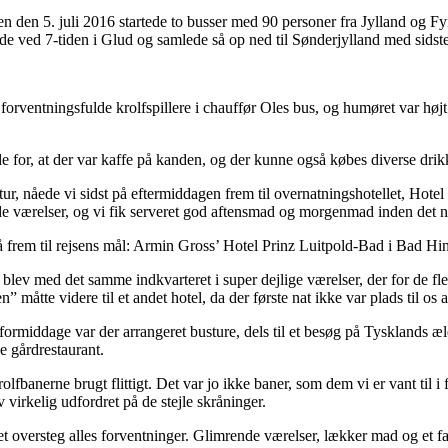
n den 5. juli 2016 startede to busser med 90 personer fra Jylland og
de ved 7-tiden i Glud og samlede så op ned til Sønderjylland med sidst
forventningsfulde krolfspillere i chauffør Oles bus, og humøret var højt
 for, at der var kaffe på kanden, og der kunne også købes diverse drik
tur, nåede vi sidst på eftermiddagen frem til overnatningshotellet, Hote
de værelser, og vi fik serveret god aftensmad og morgenmad inden det 
å frem til rejsens mål: Armin Gross’ Hotel Prinz Luitpold-Bad i Bad Hi
 blev med det samme indkvarteret i super dejlige værelser, der for de f
” måtte videre til et andet hotel, da der første nat ikke var plads til os
ormiddage var der arrangeret busture, dels til et besøg på Tysklands ælds
le gårdrestaurant.
olfbanerne brugt flittigt. Det var jo ikke baner, som dem vi er vant til
 virkelig udfordret på de stejle skråninger.
et oversteg alles forventninger. Glimrende værelser, lækker mad og et f