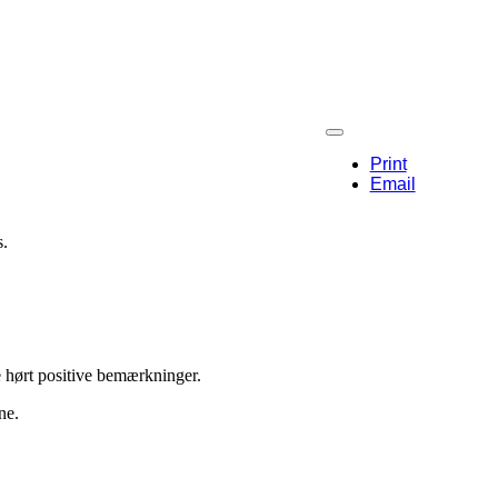
Print
Email
s.
e hørt positive bemærkninger.
ne.