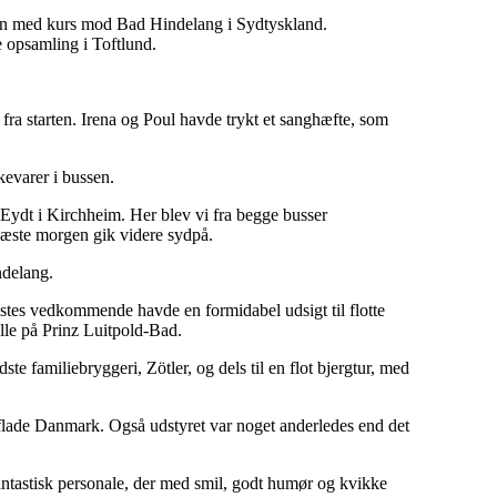
 Fyn med kurs mod Bad Hindelang i Sydtyskland.
e opsamling i Toftlund.
 fra starten. Irena og Poul havde trykt et sanghæfte, som
kevarer i bussen.
l Eydt i Kirchheim. Her blev vi fra begge busser
næste morgen gik videre sydpå.
ndelang.
lestes vedkommende havde en formidabel udsigt til flotte
 alle på Prinz Luitpold-Bad.
te familiebryggeri, Zötler, og dels til en flot bjergtur, med
 i flade Danmark. Også udstyret var noget anderledes end det
antastisk personale, der med smil, godt humør og kvikke