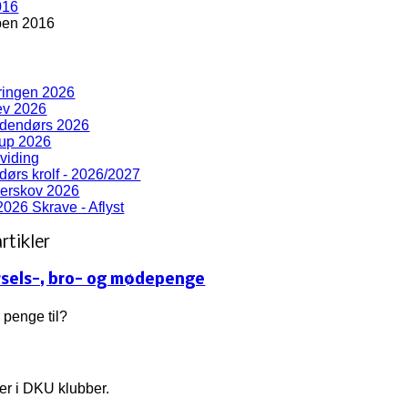
016
en 2016
ringen 2026
lev 2026
udendørs 2026
rup 2026
viding
ørs krolf - 2026/2027
derskov 2026
2026 Skrave - Aflyst
rtikler
rsels-, bro- og mødepenge
penge til?
kter i DKU klubber.