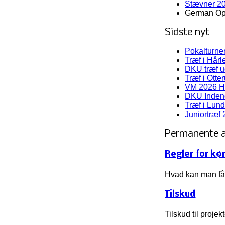
Stævner 2
German Op
Sidste nyt
Pokalturne
Træf i Hår
DKU træf 
Træf i Otte
VM 2026 H
DKU Indend
Træf i Lun
Juniortræf 
Permanente a
Regler for kø
Hvad kan man få 
Tilskud
Tilskud til proje