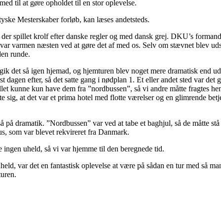
d til at gøre opholdet til en stor oplevelse.
ske Mesterskaber forløb, kan læses andetsteds.
er spillet krolf efter danske regler og med dansk grej. DKU’s formand
var varmen næsten ved at gøre det af med os. Selv om stævnet blev udsat
den runde.
 gik det så igen hjemad, og hjemturen blev noget mere dramatisk end ud
t dagen efter, så det satte gang i nødplan 1. Et eller andet sted var d
llet kunne kun have dem fra ”nordbussen”, så vi andre måtte fragtes hen
ste sig, at det var et prima hotel med flotte værelser og en glimrende be
 på dramatik. ”Nordbussen” var ved at tabe et baghjul, så de måtte stå 
us, som var blevet rekvireret fra Danmark.
ingen uheld, så vi var hjemme til den beregnede tid.
uheld, var det en fantastisk oplevelse at være på sådan en tur med så mang
turen.