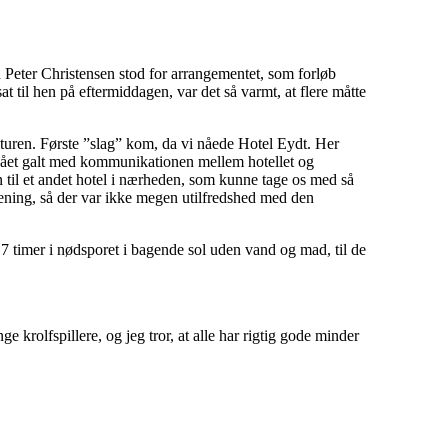
 Peter Christensen stod for arrangementet, som forløb
 til hen på eftermiddagen, var det så varmt, at flere måtte
turen. Første ”slag” kom, da vi nåede Hotel Eydt. Her
et gået galt med kommunikationen mellem hotellet og
 til et andet hotel i nærheden, som kunne tage os med så
tjening, så der var ikke megen utilfredshed med den
7 timer i nødsporet i bagende sol uden vand og mad, til de
e krolfspillere, og jeg tror, at alle har rigtig gode minder