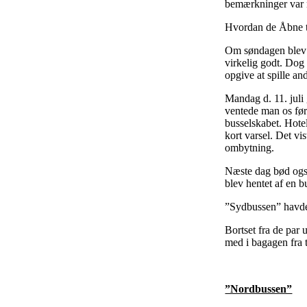
bemærkninger var me
Hvordan de Åbne ty
Om søndagen blev d
virkelig godt. Dog 
opgive at spille an
Mandag d. 11. juli
ventede man os førs
busselskabet. Hote
kort varsel. Det vi
ombytning.
Næste dag bød også
blev hentet af en b
”Sydbussen” havde 
Bortset fra de par 
med i bagagen fra 
”Nordbussen”