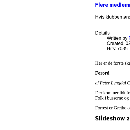
Flere medle
Hvis klubben øns
Details
Written by
Created: 0
Hits: 7035
Her er de første sk
Forord
af Peter Lyngdal C
Der kommer lidt for
Folk i busserne og
Forrest er Grethe 
Slideshow 2