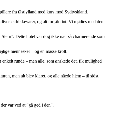
spillere fra Østjylland med kurs mod Sydtyskland.
diverse drikkevarer, og alt forløb fint. Vi mødtes med den
u Stern”. Dette hotel var dog ikke nær så charmerende som
 dejlige mennesker – og en masse krolf.
en enkelt runde – men alle, som ønskede det, fik mulighed
en, men alt blev klaret, og alle nåede hjem – til sidst.
 der var ved at ”gå ged i den”.