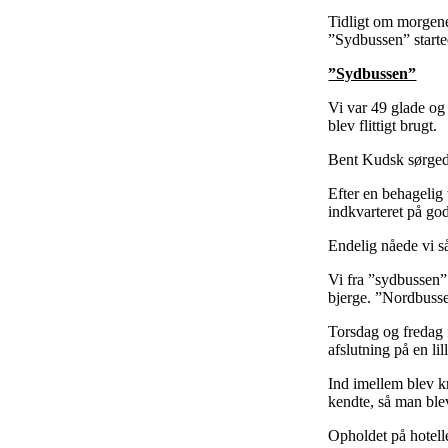
Tidligt om morgene
”Sydbussen” starte
”Sydbussen”
Vi var 49 glade og 
blev flittigt brugt.
Bent Kudsk sørgede
Efter en behagelig 
indkvarteret på go
Endelig nåede vi s
Vi fra ”sydbussen”
bjerge. ”Nordbussen
Torsdag og fredag f
afslutning på en lil
Ind imellem blev kr
kendte, så man blev
Opholdet på hotell