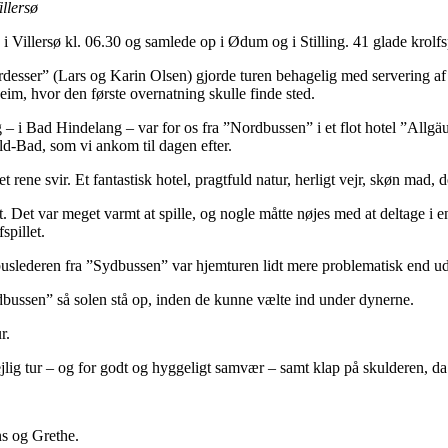
illersø
 i Villersø kl. 06.30 og samlede op i Ødum og i Stilling. 41 glade krolf
rdesser” (Lars og Karin Olsen) gjorde turen behagelig med servering af 
eim, hvor den første overnatning skulle finde sted.
– i Bad Hindelang – var for os fra ”Nordbussen” i et flot hotel ”Allgä
ld-Bad, som vi ankom til dagen efter.
t rene svir. Et fantastisk hotel, pragtfuld natur, herligt vejr, skøn mad,
. Det var meget varmt at spille, og nogle måtte nøjes med at deltage i 
fspillet.
slederen fra ”Sydbussen” var hjemturen lidt mere problematisk end udtur
dbussen” så solen stå op, inden de kunne vælte ind under dynerne.
r.
ejlig tur – og for godt og hyggeligt samvær – samt klap på skulderen, da
s og Grethe.