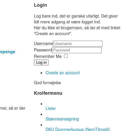
Login
Log bare ind, det er ganske ufarligt. Det giver
lidt mere adgang at være logget ind.
Har du ikke et brugernavn, så lav et med linket
"Create an account".
Username
Password
ødepenge
Remember Me
Log in
Create an account
God fornøjelse
Krolfermenu
mer, så er der
Lister
Stævneansøgning
DKU Dommerkursus (NemTilmeld)