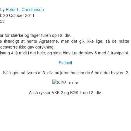
 by
Peter L. Christensen
: 30 October 2011
453
r for stærke og tager turen op i 2. div.
e ihærdigt at hente Agrarerne, men det gik ikke lige, så de måtte
desværre ikke gav oprykning.
ang 4 lå midt i det hele, og sidst blev Lunderskov 5 med 3 trøstpoint.
Slutspil
Stillingen på tværs af 3. div. puljerne mellem de 6 hold der blev nr. 2
Altså rykker VKK 2 og KØK 1 op i 2. div.