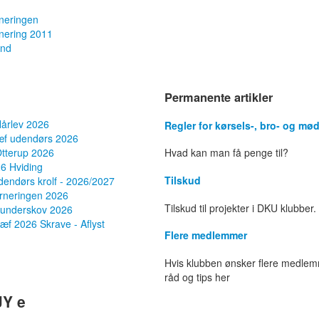
neringen
nering 2011
and
Permanente artikler
Hårlev 2026
Regler for kørsels-, bro- og m
æf udendørs 2026
Otterup 2026
Hvad kan man få penge til?
6 Hviding
Tilskud
endørs krolf - 2026/2027
rneringen 2026
Tilskud til projekter i DKU klubber.
Lunderskov 2026
ræf 2026 Skrave - Aflyst
Flere medlemmer
Hvis klubben ønsker flere medlem
råd og tips her
JY e