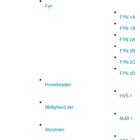
Fyn
FYN 1A
FYN 1B
FYN 2A
FYN 2B
FYN 2C
FYN 2D
Hovedstaden
HVS 1
Midtjylland øst
MJØ 1
Storstrøm