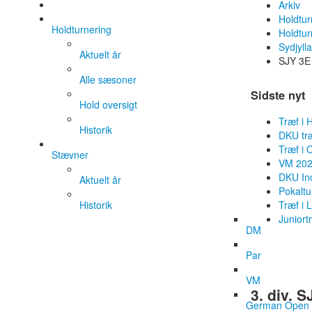
Arkiv
Holdtur
Holdturnering
Holdtur
Sydjyll
Aktuelt år
SJY 3E
Alle sæsoner
Sidste nyt
Hold oversigt
Træf i 
Historik
DKU tr
Træf i 
Stævner
VM 202
DKU Ind
Aktuelt år
Pokaltu
Historik
Træf i 
Juniort
DM
Par
VM
3. div. S
German Open