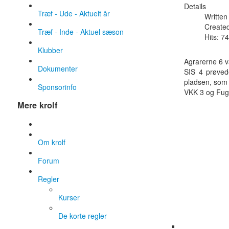
Details
Træf - Ude - Aktuelt år
Written
Created
Træf - Inde - Aktuel sæson
Hits: 7
Klubber
Agrarerne 6 va
Dokumenter
SIS 4 prøved
pladsen, som 
Sponsorinfo
VKK 3 og Fugls
Mere krolf
Om krolf
Forum
Regler
Kurser
De korte regler