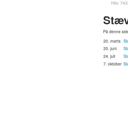
Hits: 743
Stæv
På denne sid
20. marts
St
20. juni
St
24. juli
St
7. oktober
St