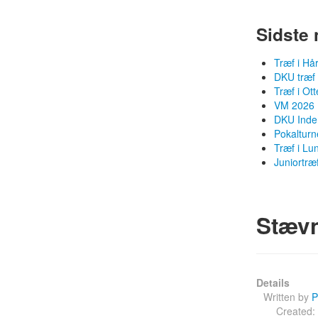
Sidste 
Træf i Hå
DKU træf
Træf i Ot
VM 2026 
DKU Inden
Pokalturn
Træf i Lu
Juniortræ
Stæv
Details
Written by
P
Created: