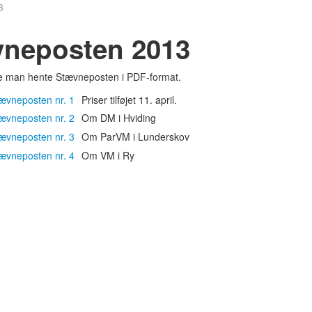
3
neposten 2013
e man hente Stævneposten i PDF-format.
ævneposten nr. 1
Priser tilføjet 11. april.
ævneposten nr. 2
Om DM i Hviding
ævneposten nr. 3
Om ParVM i Lunderskov
ævneposten nr. 4
Om VM i Ry