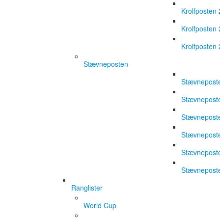
Krolfposten
Krolfposten
Krolfposten
Stævneposten
Stævnepost
Stævnepost
Stævnepost
Stævnepost
Stævnepost
Stævnepost
Ranglister
World Cup