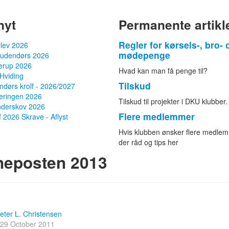
nyt
Permanente artikl
Regler for kørsels-, bro- 
rlev 2026
mødepenge
 udendørs 2026
terup 2026
Hvad kan man få penge til?
Hviding
Tilskud
dørs krolf - 2026/2027
eringen 2026
Tilskud til projekter i DKU klubber.
nderskov 2026
Flere medlemmer
f 2026 Skrave - Aflyst
Hvis klubben ønsker flere medlem
der råd og tips her
neposten 2013
eter L. Christensen
 29 October 2011