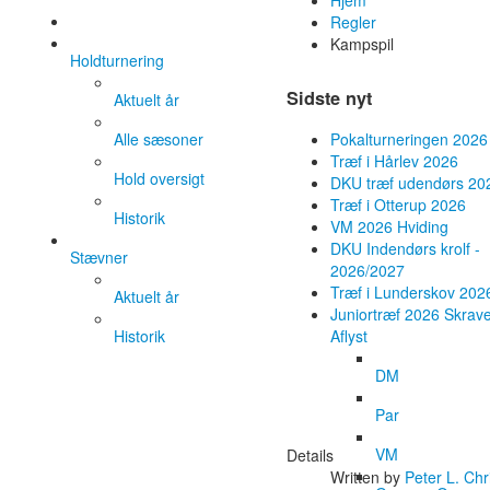
Hjem
Regler
Kampspil
Holdturnering
Sidste nyt
Aktuelt år
Alle sæsoner
Pokalturneringen 2026
Træf i Hårlev 2026
Hold oversigt
DKU træf udendørs 20
Træf i Otterup 2026
Historik
VM 2026 Hviding
DKU Indendørs krolf -
Stævner
2026/2027
Træf i Lunderskov 202
Aktuelt år
Juniortræf 2026 Skrave
Historik
Aflyst
DM
Par
VM
Details
Written by
Peter L. Ch