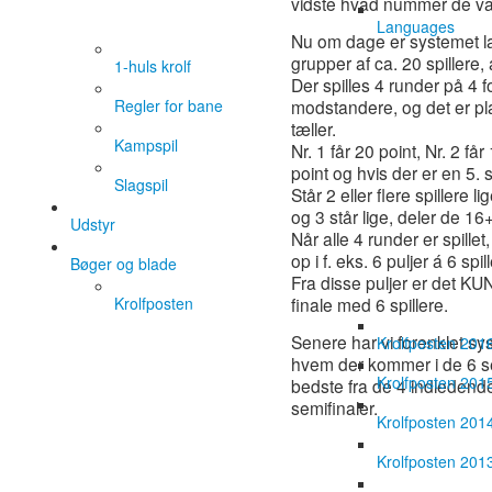
vidste hvad nummer de var
Languages
Nu om dage er systemet lav
grupper af ca. 20 spillere,
1-huls krolf
Der spilles 4 runder på 4 f
Regler for bane
modstandere, og det er pla
tæller.
Kampspil
Nr. 1 får 20 point, Nr. 2 får 
point og hvis der er en 5. s
Slagspil
Står 2 eller flere spillere l
og 3 står lige, deler de 16
Udstyr
Når alle 4 runder er spille
op i f. eks. 6 puljer á 6 spill
Bøger og blade
Fra disse puljer er det KU
Krolfposten
finale med 6 spillere.
Senere har vi forenklet sys
Krolfposten 201
hvem der kommer i de 6 se
Krolfposten 201
bedste fra de 4 indledende 
semifinaler.
Krolfposten 201
Krolfposten 201