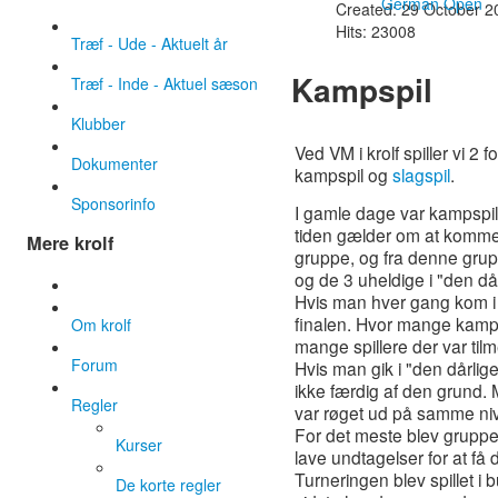
German Open
Created: 29 October 2
Hits: 23008
Træf - Ude - Aktuelt år
Kampspil
Træf - Inde - Aktuel sæson
Klubber
Ved VM i krolf spiller vi 2 
Dokumenter
kampspil og
slagspil
.
Sponsorinfo
I gamle dage var kampspil 
tiden gælder om at komme v
Mere krolf
gruppe, og fra denne grupp
og de 3 uheldige i "den dår
Hvis man hver gang kom i 
finalen. Hvor mange kampe 
Om krolf
mange spillere der var tilm
Forum
Hvis man gik i "den dårli
ikke færdig af den grund.
Regler
var røget ud på samme ni
For det meste blev grupper
Kurser
lave undtagelser for at få d
Turneringen blev spillet i b
De korte regler