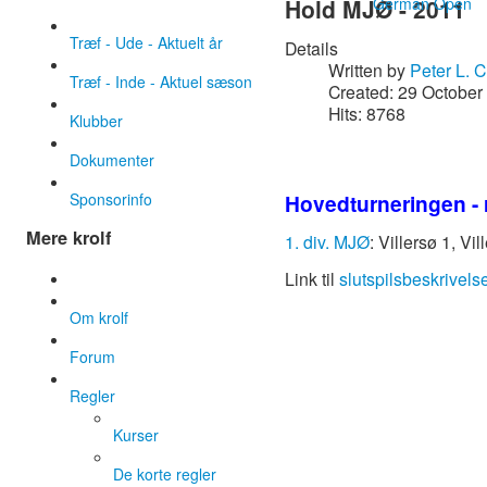
German Open
Hold MJØ - 2011
Træf - Ude - Aktuelt år
Details
Written by
Peter L. 
Træf - Inde - Aktuel sæson
Created: 29 October
Hits: 8768
Klubber
Dokumenter
Sponsorinfo
Hovedturneringen - 
Mere krolf
1. div. MJØ
: Villersø 1, Vi
Link til
slutspilsbeskrivels
Om krolf
Forum
Regler
Kurser
De korte regler