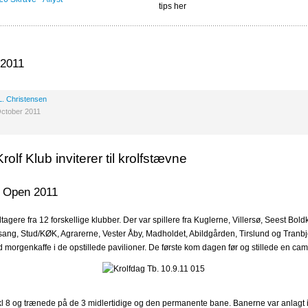
tips her
 2011
L. Christensen
October 2011
rolf Klub inviterer til krolfstævne
f Open 2011
tagere fra 12 forskellige klubber. Der var spillere fra Kuglerne, Villersø, Seest Bold
sang, Stud/KØK, Agrarerne, Vester Åby, Madholdet, Abildgården, Tirslund og Tranbj
morgenkaffe i de opstillede pavilioner. De første kom dagen før og stillede en ca
 8 og trænede på de 3 midlertidige og den permanente bane. Banerne var anlagt i