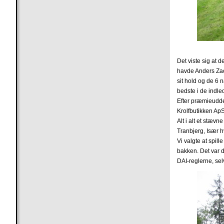
Det viste sig at d
havde Anders Zach
sit hold og de 6 
bedste i de indle
Efter præmieudde
Krolfbutikken ApS
Alt i alt et stæv
Tranbjerg, Især 
Vi valgte at spil
bakken. Det var d
DAI-reglerne, se