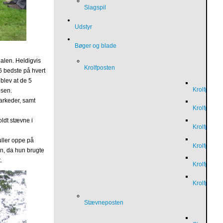
Slagspil
Udstyr
Bøger og blade
nalen. Heldigvis
Krolfposten
6 bedste på hvert
 blev at de 5
Krolfposte
nsen.
arkeder, samt
Krolfposte
oldt stævne i
Krolfposte
uller oppe på
Krolfposte
en, da hun brugte
.
Krolfposte
Krolfposte
Stævneposten