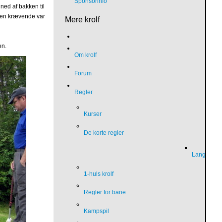
Sponsorinfo
 ned af bakken til
 men krævende var
Mere krolf
en.
Om krolf
Forum
Regler
Kurser
De korte regler
Language
1-huls krolf
Regler for bane
Kampspil