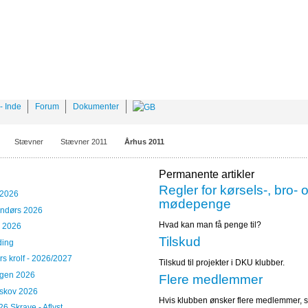
- Inde
Forum
Dokumenter
Stævner
Stævner 2011
Århus 2011
Permanente artikler
Regler for kørsels-, bro- 
 2026
mødepenge
ndørs 2026
Hvad kan man få penge til?
p 2026
Tilskud
ding
s krolf - 2026/2027
Tilskud til projekter i DKU klubber.
ngen 2026
Flere medlemmer
rskov 2026
Hvis klubben ønsker flere medlemmer, s
26 Skrave - Aflyst