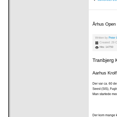
Århus Open
Written by
Peter 
Created: 29 
Hits: 14750
Tranbjerg K
Aarhus Krol
Der var ca. 60 del
Seest (SIS), Fugl
Man startede med 
Der kom mange kl