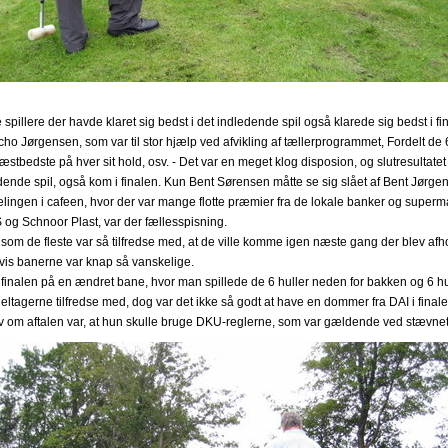
e spillere der havde klaret sig bedst i det indledende spil også klarede sig bedst i fi
o Jørgensen, som var til stor hjælp ved afvikling af tællerprogrammet, Fordelt de 
næstbedste på hver sit hold, osv. - Det var en meget klog disposion, og slutresultatet
dende spil, også kom i finalen. Kun Bent Sørensen måtte se sig slået af Bent Jørge
lingen i cafeen, hvor der var mange flotte præmier fra de lokale banker og superm
 og Schnoor Plast, var der fællesspisning.
ne som de fleste var så tilfredse med, at de ville komme igen næste gang der blev afh
hvis banerne var knap så vanskelige.
le finalen på en ændret bane, hvor man spillede de 6 huller neden for bakken og 6 h
eltagerne tilfredse med, dog var det ikke så godt at have en dommer fra DAI i final
lv om aftalen var, at hun skulle bruge DKU-reglerne, som var gældende ved stævnet