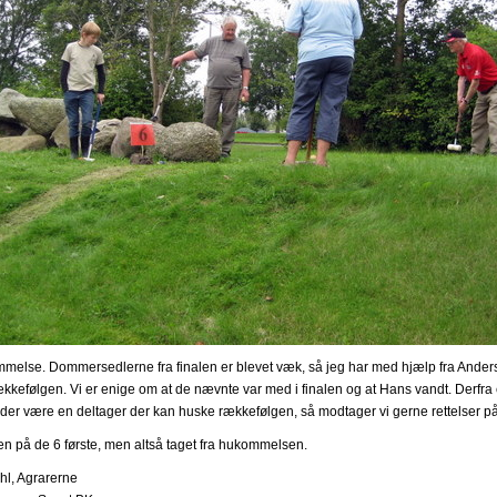
mmelse. Dommersedlerne fra finalen er blevet væk, så jeg har med hjælp fra Ander
rækkefølgen. Vi er enige om at de nævnte var med i finalen og at Hans vandt. Derfra 
e der være en deltager der kan huske rækkefølgen, så modtager vi gerne rettelser p
en på de 6 første, men altså taget fra hukommelsen.
hl, Agrarerne