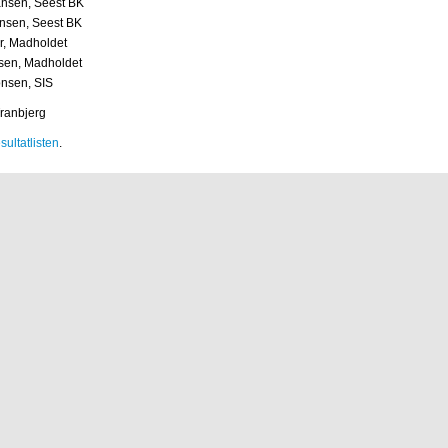
iansen, Seest BK
ensen, Seest BK
r, Madholdet
sen, Madholdet
onsen, SIS
Tranbjerg
sultatlisten
.