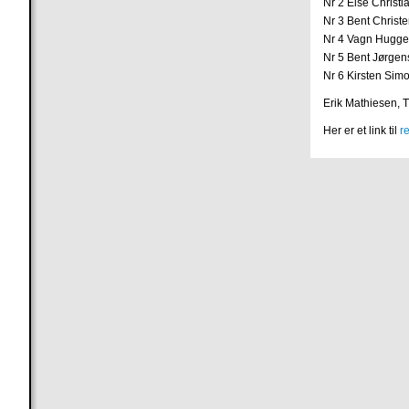
Nr 2 Else Christ
Nr 3 Bent Christ
Nr 4 Vagn Hugge
Nr 5 Bent Jørgen
Nr 6 Kirsten Sim
Erik Mathiesen, 
Her er et link til
re