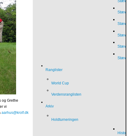
Stævnepos
Stævnepos
Stævnepos
Stævnepos
Stævnepos
Stævnepos
Ranglister
World Cup
Verdensranglisten
s og Grethe
Arkiv
er vi
å
aarhus@krolf.dk
Holdturneringen
Historik