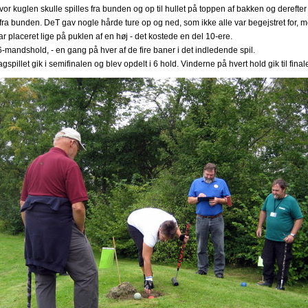
vor kuglen skulle spilles fra bunden og op til hullet på toppen af bakken og derefter
 fra bunden. DeT gav nogle hårde ture op og ned, som ikke alle var begejstret for,
ar placeret lige på puklen af en høj - det kostede en del 10-ere.
i 6-mandshold, - en gang på hver af de fire baner i det indledende spil.
gspillet gik i semifinalen og blev opdelt i 6 hold. Vinderne på hvert hold gik til final