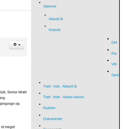
Stævner
Aktuelt år
Historik
DM
Par
VM
German O
Træf - Ude - Aktuelt år
klub, Senior Idræt
Træf - Inde - Aktuel sæson
erg.
mpingvogn op.
Klubber
Dokumenter
 et meget