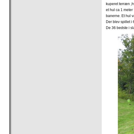
kuperet terræn ,h
et hul ca 1 meter
banerne. Et hul v
Der blev spillet 
De 36 bedste i sla