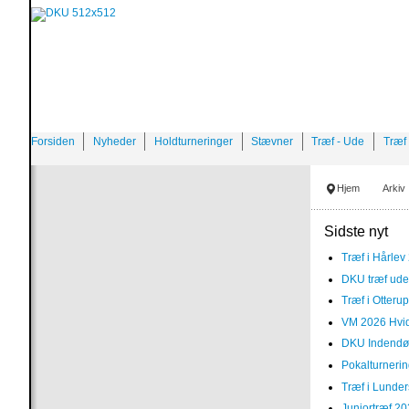
Forsiden
Nyheder
Holdturneringer
Stævner
Træf - Ude
Træf 
Hjem
Arkiv
Sidste nyt
Træf i Hårlev
DKU træf ude
Træf i Otteru
VM 2026 Hvi
DKU Indendør
Pokalturneri
Træf i Lunde
Juniortræf 20