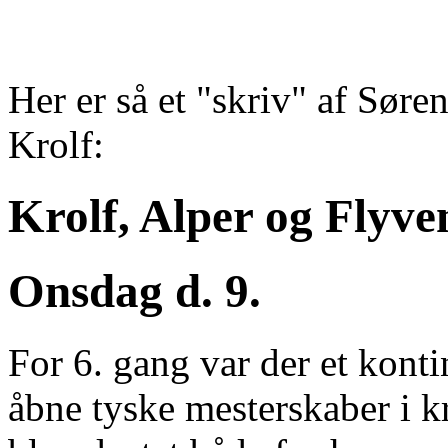
Her er så et "skriv" af Sør
Krolf:
Krolf, Alper og Flyv
Onsdag d. 9.
For 6. gang var der et kont
åbne tyske mesterskaber i kr