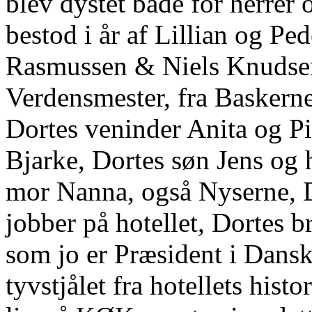
blev dystet både for herrer
bestod i år af Lillian og P
Rasmussen & Niels Knudsen
Verdensmester, fra Baskerne
Dortes veninder Anita og P
Bjarke, Dortes søn Jens og 
mor Nanna, også Nyserne, D
jobber på hotellet, Dortes 
som jo er Præsident i Dansk
tyvstjålet fra hotellets hist