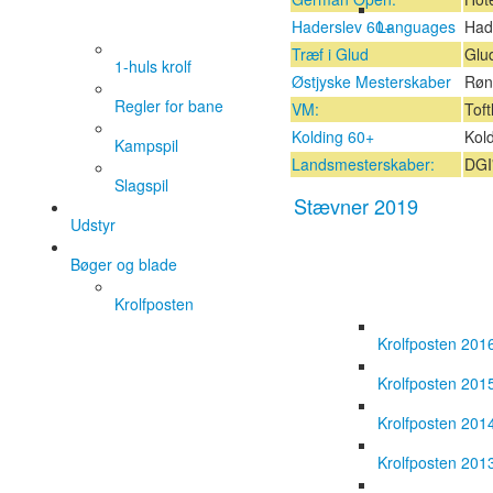
Languages
Haderslev 60+
Had
Træf i Glud
Glud
1-huls krolf
Østjyske Mesterskaber
Røn
Regler for bane
VM:
Toft
Kolding 60+
Kold
Kampspil
Landsmesterskaber:
DGI'
Slagspil
Stævner 2019
Udstyr
Bøger og blade
Krolfposten
Krolfposten 201
Krolfposten 201
Krolfposten 201
Krolfposten 201