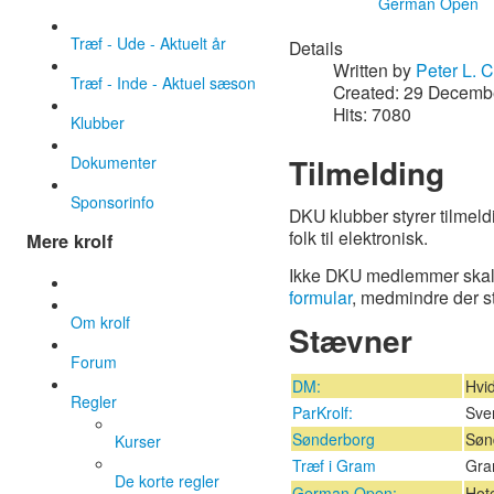
German Open
Træf - Ude - Aktuelt år
Details
Written by
Peter L. 
Træf - Inde - Aktuel sæson
Created: 29 Decemb
Hits: 7080
Klubber
Tilmelding
Dokumenter
Sponsorinfo
DKU klubber styrer tilmel
folk til elektronisk.
Mere krolf
Ikke DKU medlemmer skal m
formular
, medmindre der stå
Om krolf
Stævner
Forum
DM:
Hvi
Regler
ParKrolf:
Sve
Sønderborg
Søn
Kurser
Træf i Gram
Gra
De korte regler
German Open:
Hote