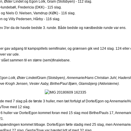
, Øster Lindet og Egon Lolk, Gram (Slotsbyen) - 112 slag.
Hundebøll, Fredericia (DKK) - 115 slag.
og Niels O. Nielsen, Vamdrup (KØK) - 116 slag.
n og Villy Pedersen, Hårby - 116 slag.
ev 3'er da de havde bedste 3. runde. Både bedste og næstbedste runde var ens.
der gav adgang til kampspillets semifinaler, og grænsen gik ved 124 slag. 124 eller
ver var ude.
 slået sammen til en større (semi)finalebane.
on Lolk, Øster Lindet/Gram (Slotsbyen), Annemarie/Hans Christian Juhl, Hadersl
ve Krogh Jensen, Vester Aaby, Birthe/Paul Bjørn, Glamsbjerg (Aktivisterne).
ede med 7 slag på de første 3 huller, men tæt forfulgt af Dorte/Egon og Annemarie/
a/Tove med 12 slag.
et 6 huller var Dorte/Egon kommet foran med 15 slag mod Birthe/Pauls 17, Annemar
21.
ar spændingen kommet tilbage. Dorte/Egon førte stadig med 25 slag, men Annemari
he/Paul 27 slag. Gerda/Tove var hægtet lidt af med 32 slag.