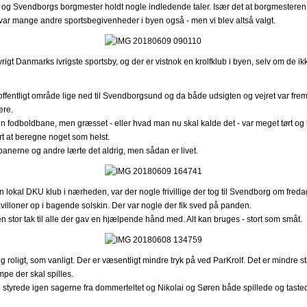
r og Svendborgs borgmester holdt nogle indledende taler. Især det at borgmesteren 
 var mange andre sportsbegivenheder i byen også - men vi blev altså valgt.
rigt Danmarks ivrigste sportsby, og der er vistnok en krolfklub i byen, selv om de ikke
 offentligt område lige ned til Svendborgsund og da både udsigten og vejret var fre
ære.
n fodboldbane, men græsset - eller hvad man nu skal kalde det - var meget tørt og 
rt at beregne noget som helst.
 banerne og andre lærte det aldrig, men sådan er livet.
n lokal DKU klub i nærheden, var der nogle frivillige der tog til Svendborg om freda
avilloner op i bagende solskin. Der var nogle der fik sved på panden.
en stor tak til alle der gav en hjælpende hånd med. Alt kan bruges - stort som småt.
og roligt, som vanligt. Der er væsentligt mindre tryk på ved ParKrolf. Det er mindre 
pe der skal spilles.
styrede igen sagerne fra dommerteltet og Nikolai og Søren både spillede og tastede