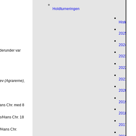
Holdturneringen
Historik
2025
2024
 derunder var
2023
2022
2021
ev (Agrarerne),
2020
2019
Hans Chr. med 8
2018
ie/Hans Chr. 18
2017
e/Hans Chr.