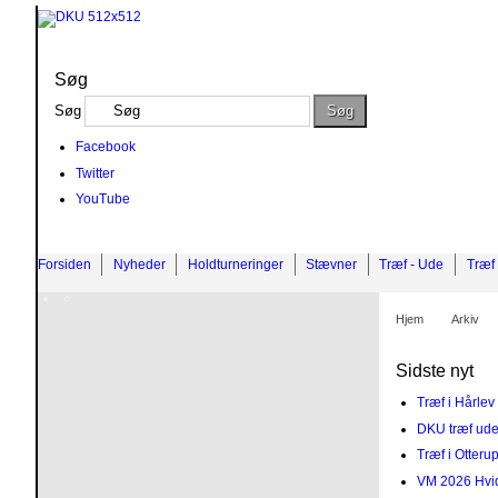
Søg
Søg
Søg
Facebook
Twitter
YouTube
Forsiden
Nyheder
Holdturneringer
Stævner
Træf - Ude
Træf 
Hjem
Arkiv
Sidste nyt
Træf i Hårle
DKU træf ud
Træf i Otteru
VM 2026 Hvi