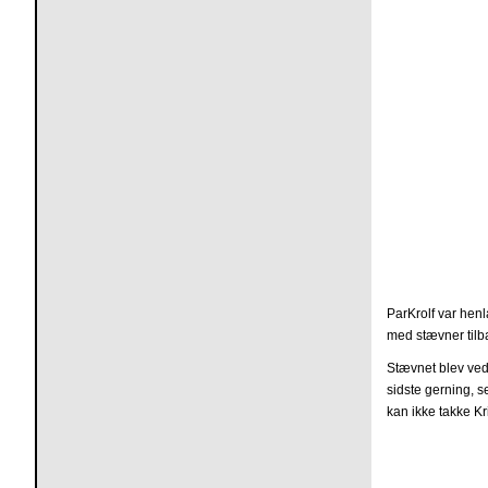
ParKrolf var henl
med stævner tilb
Stævnet blev ved
sidste gerning, s
kan ikke takke Kr