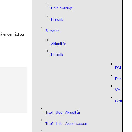
Hold oversigt
Historik
Stævner
å er der råd og
Aktuelt år
Historik
DM
Par
VM
German O
Træf - Ude - Aktuelt år
r
Træf - Inde - Aktuel sæson