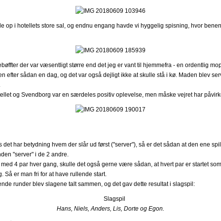
 alle op i hotellets store sal, og endnu engang havde vi hyggelig spisning, hvor benen
ebøffter der var væsentligt større end det jeg er vant til hjemmefra - en ordentlig 
n efter sådan en dag, og det var også dejligt ikke at skulle stå i kø. Maden blev serv
.
tellet og Svendborg var en særdeles positiv oplevelse, men måske vejret har påvir
det har betydning hvem der slår ud først ("server"), så er det sådan at den ene spill
en "server" i de 2 andre.
r med 4 par hver gang, skulle det også gerne være sådan, at hvert par er startet som 
. Så er man fri for at have rullende start.
ende runder blev slagene talt sammen, og det gav dette resultat i slagspil:
Hans, Niels, Anders, Lis, Dorte og Egon.