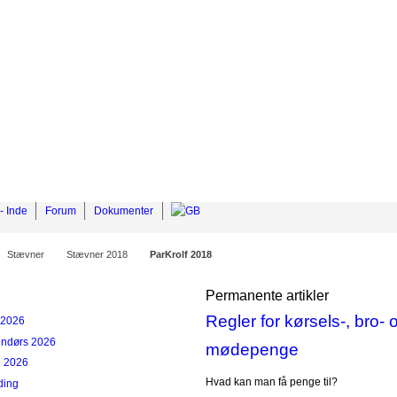
- Inde
Forum
Dokumenter
Stævner
Stævner 2018
ParKrolf 2018
Permanente artikler
Regler for kørsels-, bro- 
v 2026
endørs 2026
mødepenge
p 2026
Hvad kan man få penge til?
ding