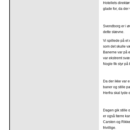
Hotellets direktø
glade for, da der
Svendborg er i øv
dette stævne.
Vi spillede på et
som det skulle v
Banerne var på e
var ekstremt svæ
Nogle fik styr på
Da der ikke var e
baner og stille p
Herfra skal lyde 
Dagen gik stille 
er også færre kam
Carsten og Rikke 
frivillige.