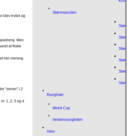
Krolfpost
Stævneposten
e blev hvilet og
Stævnepo
Stævnepo
moppedreng. Men
eret af friske
Stævnepo
ket min mening.
Stævnepo
Stævnepo
Stævnepo
er "server" i 2
Ranglister
nr. 1, 2, 3 og 4
World Cup
Verdensranglisten
Arkiv