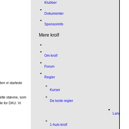
Klubber
Dokumenter
Sponsorinfo
Mere krolf
Om krolf
Forum
Regler
den vi startede
Kurser
dette stævne, som
De korte regler
de for DKU. Vi
Language
1-huls krolf