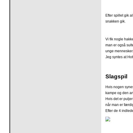
Efter spillet gik
snakken gik.
Vi fik nogle hakk
man er også sulte
unge mennesker
Jeg syntes at Ho
Slagspil
Hvis nogen synes 
kampe og den and
Hvis det er pulje
når man er færdig
Efter de 4 indled