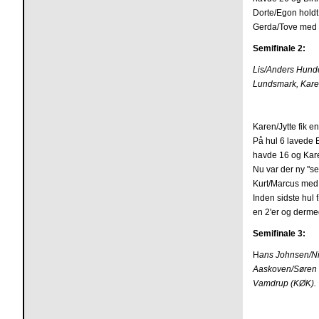
Dorte/Egon holdt
Gerda/Tove med 
Semifinale 2:
Lis/Anders Hunde
Lundsmark, Kare
Karen/Jytte fik e
På hul 6 lavede 
havde 16 og Kare
Nu var der ny "s
Kurt/Marcus med 
Inden sidste hul 
en 2'er og dermed
Semifinale 3:
H
ans Johnsen/Ni
Aaskoven/Søren 
Vamdrup (KØK).