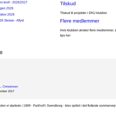
s krolf - 2026/2027
Tilskud
ngen 2026
Tilskud til projekter i DKU klubber.
rskov 2026
Flere medlemmer
26 Skrave - Aflyst
Hvis klubben ønsker flere medlemmer, s
tips her
18
L. Christensen
cember 2017
den vi startede i 1989 - ParKrolf i Svendborg - blev spillet i det flotteste sommervej