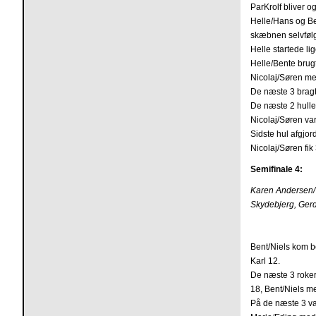
ParKrolf bliver o
Helle/Hans og Ben
skæbnen selvfølg
Helle startede li
Helle/Bente brug
Nicolaj/Søren m
De næste 3 bragt
De næste 2 hulle
Nicolaj/Søren var
Sidste hul afgjo
Nicolaj/Søren fik
Semifinale 4:
Karen Andersen/V
Skydebjerg, Gerd
Bent/Niels kom be
Karl 12.
De næste 3 rokere
18, Bent/Niels 
På de næste 3 va