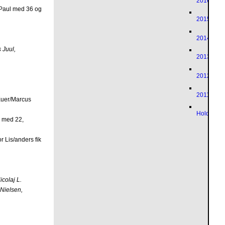
2016
/Paul med 36 og
2015
2014
 Juul,
2013
2012
2011
Kuer/Marcus
Holdturne
s med 22,
r Lis/anders fik
colaj L.
Nielsen,