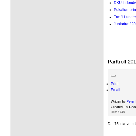
DKU Indendør
Pokalturneri
Træf i Lunde
Juniortræf 20
ParKrolf 20
Print
Email
Written by
Peter 
Created: 29 De
Hits: 6745
Det 75. stævne si