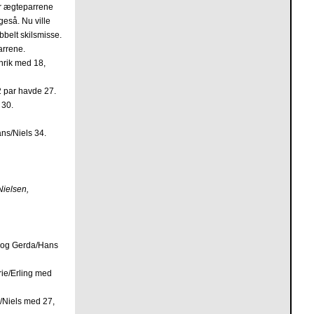
har ægteparrene
geså. Nu ville
bbelt skilsmisse.
arrene.
nrik med 18,
2 par havde 27.
 30.
ans/Niels 34.
Nielsen,
11 og Gerda/Hans
arie/Erling med
t/Niels med 27,