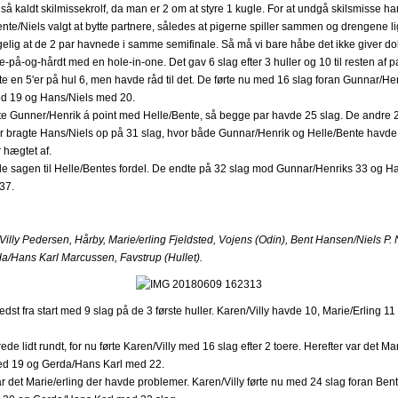
gså kaldt skilmissekrolf, da man er 2 om at styre 1 kugle. For at undgå skilsmisse 
te/Niels valgt at bytte partnere, således at pigerne spiller sammen og drengene li
elig at de 2 par havnede i samme semifinale. Så må vi bare håbe det ikke giver do
ge-på-og-hårdt med en hole-in-one. Det gav 6 slag efter 3 huller og 10 til resten af p
te en 5'er på hul 6, men havde råd til det. De førte nu med 16 slag foran Gunnar/He
ed 19 og Hans/Niels med 20.
e Gunner/Henrik á point med Helle/Bente, så begge par havde 25 slag. De andre 
r bragte Hans/Niels op på 31 slag, hvor både Gunnar/Henrik og Helle/Bente havde
 hægtet af.
rde sagen til Helle/Bentes fordel. De endte på 32 slag mod Gunnar/Henriks 33 og H
 37.
illy Pedersen, Hårby, Marie/erling Fjeldsted, Vojens (Odin), Bent Hansen/Niels P. 
a/Hans Karl Marcussen, Favstrup (Hullet).
dst fra start med 9 slag på de 3 første huller. Karen/Villy havde 10, Marie/Erling 
de lidt rundt, for nu førte Karen/Villy med 16 slag efter 2 toere. Herefter var det M
med 19 og Gerda/Hans Karl med 22.
r det Marie/erling der havde problemer. Karen/Villy førte nu med 24 slag foran Ben