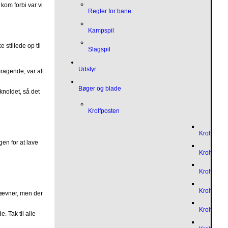
kom forbi var vi
Regler for bane
Kampspil
 stillede op til
Slagspil
Udstyr
mragende, var alt
Bøger og blade
knoldet, så det
Krolfposten
Krolfpost
gen for at lave
Krolfpost
Krolfpost
Krolfpost
stævner, men der
Krolfpost
. Tak til alle