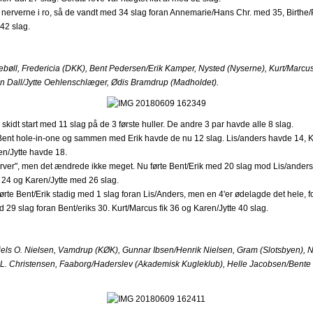
 nerverne i ro, så de vandt med 34 slag foran Annemarie/Hans Chr. med 35, Birthe
42 slag.
bøll, Fredericia (DKK), Bent Pedersen/Erik Kamper, Nysted (Nyserne), Kurt/Marcus
n Dall/Jytte Oehlenschlæger, Ødis Bramdrup (Madholdet).
n skidt start med 11 slag på de 3 første huller. De andre 3 par havde alle 8 slag.
Bent hole-in-one og sammen med Erik havde de nu 12 slag. Lis/anders havde 14, 
n/Jytte havde 18.
erver", men det ændrede ikke meget. Nu førte Bent/Erik med 20 slag mod Lis/ander
24 og Karen/Jytte med 26 slag.
førte Bent/Erik stadig med 1 slag foran Lis/Anders, men en 4'er ødelagde det hele, fo
 29 slag foran Bent/eriks 30. Kurt/Marcus fik 36 og Karen/Jytte 40 slag.
els O. Nielsen, Vamdrup (KØK), Gunnar Ibsen/Henrik Nielsen, Gram (Slotsbyen), Ni
L. Christensen, Faaborg/Haderslev (Akademisk Kugleklub), Helle Jacobsen/Bente 