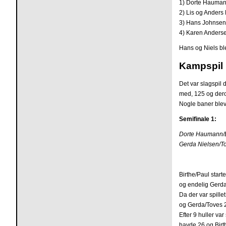
1) Dorte Haumann
2) Lis og Anders 
3) Hans Johnsen 
4) Karen Anderse
Hans og Niels bl
Kampspil
Det var slagspil 
med, 125 og dero
Nogle baner blev
Semifinale 1:
Dorte Haumann/Eg
Gerda Nielsen/To
Birthe/Paul start
og endelig Gerd
Da der var spill
og Gerda/Toves 
Efter 9 huller v
havde 26 og Birt