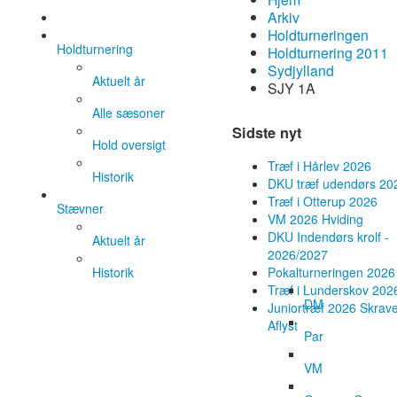
Arkiv
Holdturneringen
Holdturnering
Holdturnering 2011
Sydjylland
Aktuelt år
SJY 1A
Alle sæsoner
Sidste nyt
Hold oversigt
Træf i Hårlev 2026
Historik
DKU træf udendørs 20
Træf i Otterup 2026
Stævner
VM 2026 Hviding
DKU Indendørs krolf -
Aktuelt år
2026/2027
Historik
Pokalturneringen 2026
Træf i Lunderskov 202
DM
Juniortræf 2026 Skrave
Aflyst
Par
VM