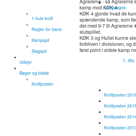
Agrarerne - så Agrarerne sk
kamp mod KØK 4.
Languages
KØK 4 gjorde hvad de kunn
1-huls krolf
spændende kamp, som først
det med 9-7 til Agrarern
Regler for bane
slutspillet.
KØK 3 og Hullet kunne sl
Kampspil
forbliven i divisionen, og d
først point i sidste kamp 
Slagspil
1. div
Udstyr
Bøger og blade
Krolfposten
Krolfposten 201
Krolfposten 201
Krolfposten 201
Krolfposten 201