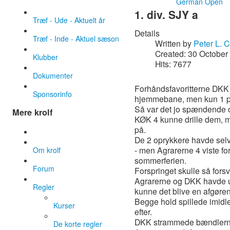
German Open
1. div. SJY a
Træf - Ude - Aktuelt år
Details
Træf - Inde - Aktuel sæson
Written by
Peter L. 
Created: 30 October
Klubber
Hits: 7677
Dokumenter
Forhåndsfavoritterne DKK 1
Sponsorinfo
hjemmebane, men kun 1 po
Så var det jo spændende o
Mere krolf
KØK 4 kunne drille dem, m
på.
De 2 oprykkere havde selv
- men Agrarerne 4 viste fo
Om krolf
sommerferien.
Forum
Forspringet skulle så forsv
Agrarerne og DKK havde
Regler
kunne det blive en afgøre
Begge hold spillede imidle
Kurser
efter.
DKK strammede bændlerne o
De korte regler