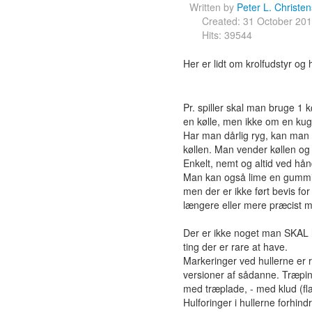
Written by
Peter L. Christe
Created: 31 October 20
Hits: 39544
Her er lidt om krolfudstyr og
Pr. spiller skal man bruge 1 
en kølle, men ikke om en kug
Har man dårlig ryg, kan man
køllen. Man vender køllen og 
Enkelt, nemt og altid ved hå
Man kan også lime en gummis
men der er ikke ført bevis fo
længere eller mere præcist 
Der er ikke noget man SKAL h
ting der er rare at have.
Markeringer ved hullerne er
versioner af sådanne. Træpin
med træplade, - med klud (flag)
Hulforinger i hullerne forhind