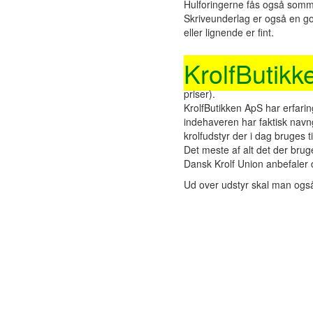
Hulforingerne fås også somm
Skriveunderlag er også en god
eller lignende er fint.
Står du og mangler noget uds
KrolfButikk
priser).
KrolfButikken ApS har erfari
indehaveren har faktisk navngiv
krolfudstyr der i dag bruges t
Det meste af alt det der bruge
Dansk Krolf Union anbefaler 
Ud over udstyr skal man og