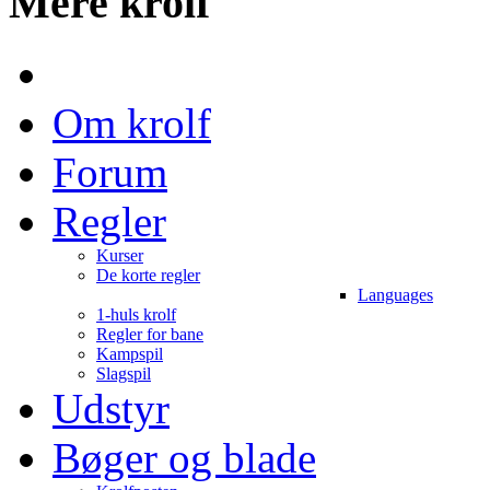
Mere krolf
Om krolf
Forum
Regler
Kurser
De korte regler
Languages
1-huls krolf
Regler for bane
Kampspil
Slagspil
Udstyr
Bøger og blade