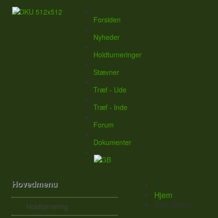
Forsiden
Nyheder
Holdturneringer
Stævner
Træf - Ude
Træf - Inde
Forum
Dokumenter
Hovedmenu
Hjem
Test stilling
Holdturnering