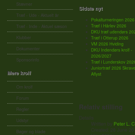
Stævner
Sidste nyt
Træf - Ude - Aktuelt år
Pokalturneringen 2026
Træf i Hårlev 2026
Træf - Inde - Aktuel sæson
DKU træf udendørs 20
Klubber
Træf i Otterup 2026
VM 2026 Hviding
Dokumenter
DKU Indendørs krolf -
2026/2027
Sponsorinfo
Træf i Lunderskov 202
Juniortræf 2026 Skrave
Mere krolf
Aflyst
Om krolf
Forum
Relativ stilling
Regler
Details
Udstyr
Written by
Peter L. 
Created: 28 June 20
Bøger og blade