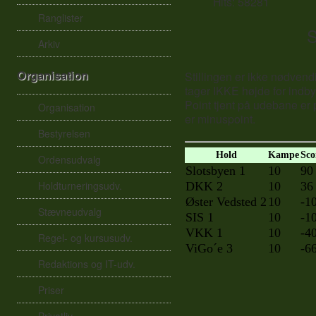
Hits: 58281
Ranglister
S
Arkiv
Organisation
Stillingen er ikke nødvend
tager IKKE højde for indb
Point tjent på udebane er
Organisation
er minuspoint.
Bestyrelsen
Hold
Kampe
Sco
Ordensudvalg
Slotsbyen 1
10
90
Holdturneringsudv.
DKK 2
10
36
Øster Vedsted 2
10
-1
Stævneudvalg
SIS 1
10
-1
VKK 1
10
-4
Regel- og kursusudv.
ViGo´e 3
10
-6
Redaktions og IT-udv.
Priser