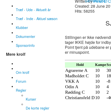
German Open
Written by
Peter L. 
Created: 28 June 20
Træf - Ude - Aktuelt år
Hits: 58255
Træf - Inde - Aktuel sæson
S
Klubber
Dokumenter
Stillingen er ikke nødvend
tager IKKE højde for indb
Sponsorinfo
Point tjent på udebane er
er minuspoint.
Mere krolf
Hold
Kampe
Sc
Agrarerne A
10
3
Om krolf
Madholdet C
10
1
Forum
VKK A
10
-8
Odin A
10
4
Regler
Rødding C
10
2
Christiansfeld D
10
-4
Kurser
De korte regler