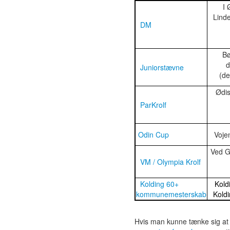
I Ø
Lind
DM
Bø
d
Juniorstævne
(de
Ødis 
ParKrolf
Odin Cup
Vojen
Ved Gr
VM / Olympia Krolf
Kolding 60+
Koldi
kommunemesterskab
Kold
Hvis man kunne tænke sig at 