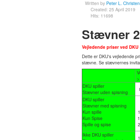
Written by
Peter L. Christe
Created: 25 April 2019
Hits: 11698
Stævner 
Vejledende priser ved DKU
Dette er DKU's vejledende pri
stævne. Se stævnernes invita
V
>
DKU spiller
Stævner uden spisning
DKU spiller
Stævner med spisning
Kun spille
1
Kun Spise
1
Spille og spise
2
Ikke DKU spiller
1