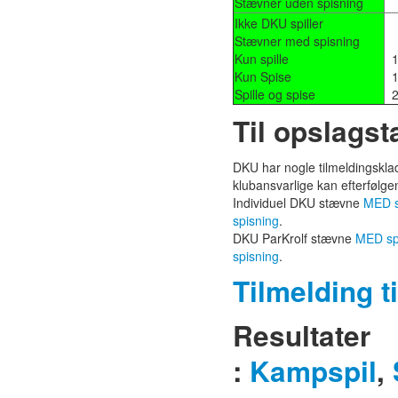
Stævner uden spisning
Ikke DKU spiller
Stævner med spisning
Kun spille
1
Kun Spise
1
Spille og spise
2
Til opslagst
DKU har nogle tilmeldingsklad
klubansvarlige kan efterfølge
Individuel DKU stævne
MED s
spisning
.
DKU ParKrolf stævne
MED sp
spisning
.
Tilmelding t
Resultater
:
Kampspil
,