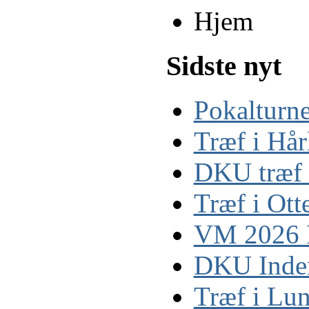
Hjem
Sidste nyt
Pokalturn
Træf i Hå
DKU træf 
Træf i Ott
VM 2026 
DKU Inden
Træf i Lu