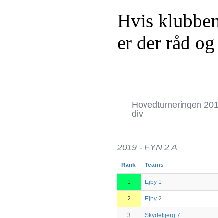
Hvis klubben
er der råd og
Hovedturneringen 201
div
2019 - FYN 2 A
Rank
Teams
1
Ejby 1
2
Ejby 2
3
Skydebjerg 7