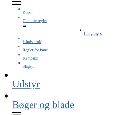
Kurser
De korte regler
Languages
1-huls krolf
Regler for bane
Kampspil
Slagspil
Udstyr
Bøger og blade