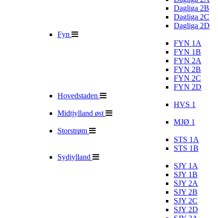
Dagliga 2B
Dagliga 2C
Dagliga 2D
Fyn
FYN 1A
FYN 1B
FYN 2A
FYN 2B
FYN 2C
FYN 2D
Hovedstaden
HVS 1
Midtjylland øst
MJØ 1
Storstrøm
STS 1A
STS 1B
Sydjylland
SJY 1A
SJY 1B
SJY 2A
SJY 2B
SJY 2C
SJY 2D