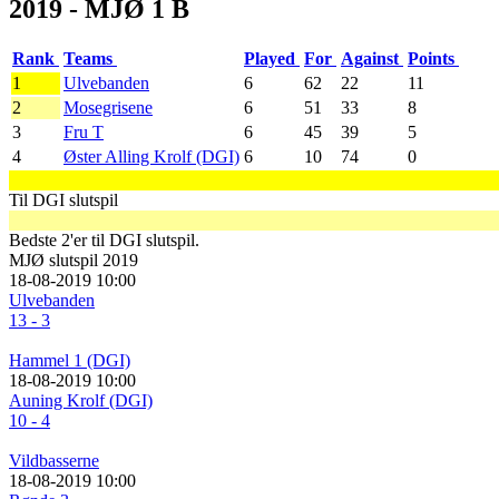
2019 - MJØ 1 B
Rank
Teams
Played
For
Against
Points
1
Ulvebanden
6
62
22
11
2
Mosegrisene
6
51
33
8
3
Fru T
6
45
39
5
4
Øster Alling Krolf (DGI)
6
10
74
0
Til DGI slutspil
Bedste 2'er til DGI slutspil.
MJØ slutspil 2019
18-08-2019 10:00
Ulvebanden
13 - 3
Hammel 1 (DGI)
18-08-2019 10:00
Auning Krolf (DGI)
10 - 4
Vildbasserne
18-08-2019 10:00