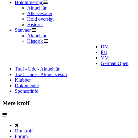
Holdturnering
Aktuelt år
Alle sæsoner
Hold oversigt
Historik
Stævner
Aktuelt år
Historik
DM
Par
VM
German Open
Træf - Ude - Aktuelt år
Træf - Inde - Aktuel sæson
Klubber
Dokumenter
Sponsorinfo
Mere krolf
Om krolf
Forum