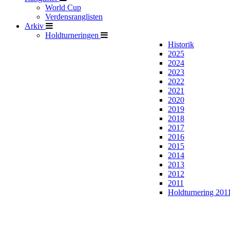
World Cup
Verdensranglisten
Arkiv
Holdturneringen
Historik
2025
2024
2023
2022
2021
2020
2019
2018
2017
2016
2015
2014
2013
2012
2011
Holdturnering 201