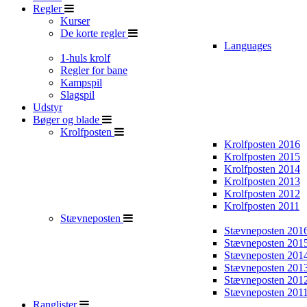
Regler
Kurser
De korte regler
Languages
1-huls krolf
Regler for bane
Kampspil
Slagspil
Udstyr
Bøger og blade
Krolfposten
Krolfposten 2016
Krolfposten 2015
Krolfposten 2014
Krolfposten 2013
Krolfposten 2012
Krolfposten 2011
Stævneposten
Stævneposten 201
Stævneposten 201
Stævneposten 201
Stævneposten 201
Stævneposten 201
Stævneposten 201
Ranglister