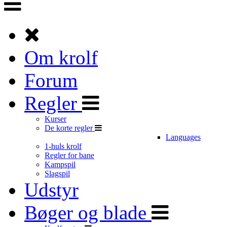
Om krolf
Forum
Regler
Kurser
De korte regler
Languages
1-huls krolf
Regler for bane
Kampspil
Slagspil
Udstyr
Bøger og blade