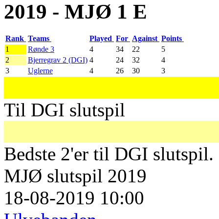
2019 - MJØ 1 E
Rank
Teams
Played
For
Against
Points
1
Rønde 3
4
34
22
5
2
Bjerregrav 2 (DGI)
4
24
32
4
3
Uglerne
4
26
30
3
Til DGI slutspil
Bedste 2'er til DGI slutspil.
MJØ slutspil 2019
18-08-2019 10:00