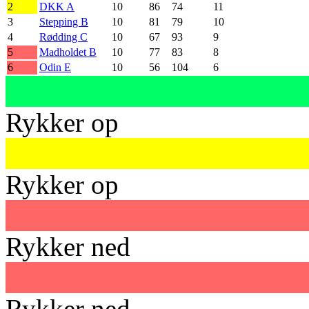
2
DKK A
10
86
74
11
3
Stepping B
10
81
79
10
4
Rødding C
10
67
93
9
5
Madholdet B
10
77
83
8
6
Odin E
10
56
104
6
Rykker op
Rykker op
Rykker ned
Rykker ned