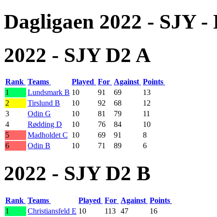
Dagligaen 2022 - SJY -
2022 - SJY D2 A
Rank
Teams
Played
For
Against
Points
1
Lundsmark B
10
91
69
13
2
Tirslund B
10
92
68
12
3
Odin G
10
81
79
11
4
Rødding D
10
76
84
10
5
Madholdet C
10
69
91
8
6
Odin B
10
71
89
6
2022 - SJY D2 B
Rank
Teams
Played
For
Against
Points
1
Christiansfeld E
10
113
47
16