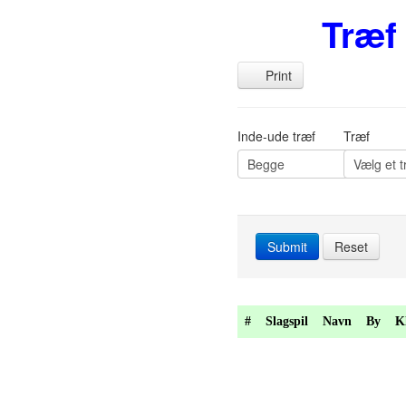
Træf 
Print
Inde-ude træf
Træf
Submit
Reset
#
Slagspil
Navn
By
K