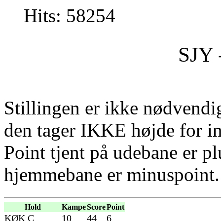
Hits: 58254
SJY 
Stillingen er ikke nødvendig
den tager IKKE højde for i
Point tjent på udebane er pl
hjemmebane er minuspoint.
Hold
Kampe
Score
Point
KØK C
10
44
6