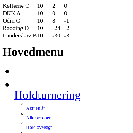
Køllerne C
10
2
0
DKK A
10
0
0
Odin C
10
8
-1
Rødding D
10
-24
-2
Lunderskov B
10
-30
-3
Hovedmenu
Holdturnering
Aktuelt år
Alle sæsoner
Hold oversigt