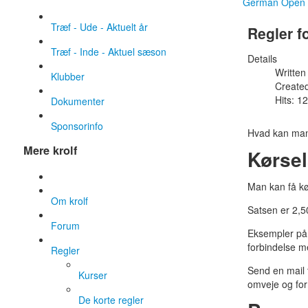
German Open
Træf - Ude - Aktuelt år
Regler f
Træf - Inde - Aktuel sæson
Details
Written
Klubber
Create
Hits: 1
Dokumenter
Sponsorinfo
Hvad kan man 
Mere krolf
Kørse
Man kan få kø
Om krolf
Satsen er 2,50
Forum
Eksempler på 
forbindelse m
Regler
Send en mail t
Kurser
omveje og for
De korte regler