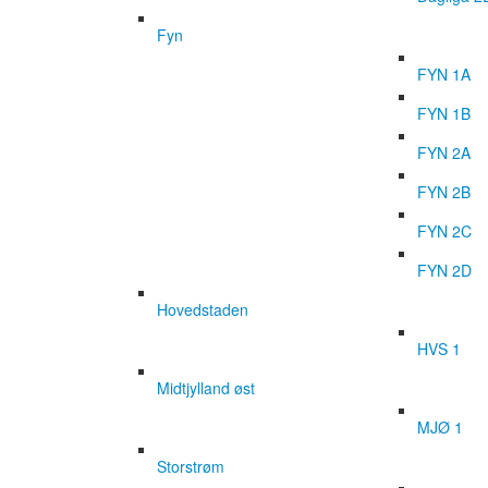
Fyn
FYN 1A
FYN 1B
FYN 2A
FYN 2B
FYN 2C
FYN 2D
Hovedstaden
HVS 1
Midtjylland øst
MJØ 1
Storstrøm