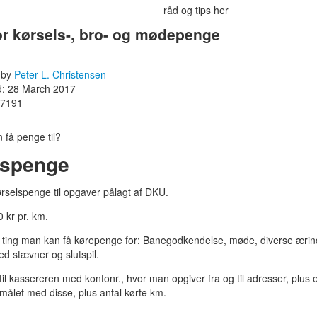
råd og tips her
or kørsels-, bro- og mødepenge
 by
Peter L. Christensen
d: 28 March 2017
27191
få penge til?
lspenge
rselspenge til opgaver pålagt af DKU.
 kr pr. km.
ting man kan få kørepenge for: Banegodkendelse, møde, diverse ærind
ed stævner og slutspil.
il kassereren med kontonr., hvor man opgiver fra og til adresser, plus 
målet med disse, plus antal kørte km.