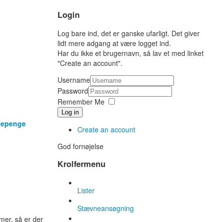
Login
Log bare ind, det er ganske ufarligt. Det giver
lidt mere adgang at være logget ind.
Har du ikke et brugernavn, så lav et med linket
"Create an account".
Username
Password
Remember Me
Log in
ødepenge
Create an account
God fornøjelse
Krolfermenu
Lister
Stævneansøgning
mer, så er der