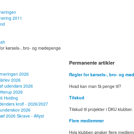
neringen
nering 2011
and
ash
for kørsels-, bro- og mødepenge
Permanente artikler
rneringen 2026
Regler for kørsels-, bro- og m
Hårlev 2026
æf udendørs 2026
Hvad kan man få penge til?
Otterup 2026
Tilskud
6 Hviding
endørs krolf - 2026/2027
Tilskud til projekter i DKU klubber.
Lunderskov 2026
ræf 2026 Skrave - Aflyst
Flere medlemmer
Hvis klubben ønsker flere medlem