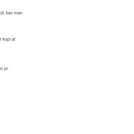
pil, kan man
 kopi af
r pr.