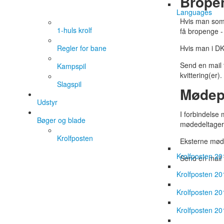
Brope
Languages
Hvis man som 
1-huls krolf
få bropenge - 
Regler for bane
Hvis man i DK
Send en mail 
Kampspil
kvittering(er).
Slagspil
Mødep
Udstyr
I forbindelse 
Bøger og blade
mødedeltager
Krolfposten
Eksterne møde
Krolfposten 20
Send en mail 
Krolfposten 20
Krolfposten 20
Krolfposten 20