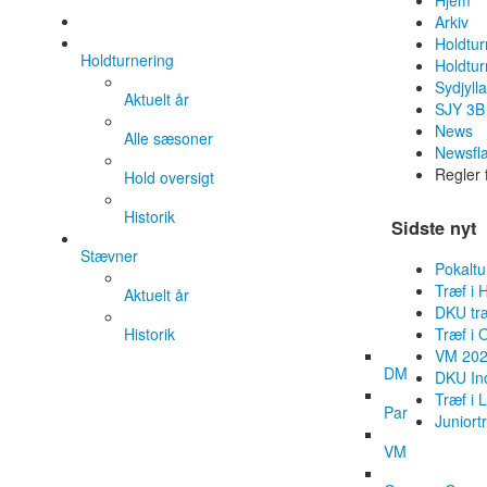
Hjem
Arkiv
Holdtur
Holdturnering
Holdtur
Sydjyll
Aktuelt år
SJY 3B
News
Alle sæsoner
Newsfl
Regler 
Hold oversigt
Historik
Sidste nyt
Stævner
Pokaltu
Træf i 
Aktuelt år
DKU tr
Historik
Træf i 
VM 202
DM
DKU Ind
Træf i 
Par
Juniort
VM