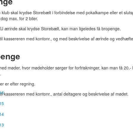
nge
klub skal krydse Storebælt i forbindelse med pokalkampe eller et sluts
dog max. for 2 biler.
U ærinde skal krydse Storebælt, kan man ligeledes få bropenge.
til kassereren med kontonr., og med beskrivelse af ærinde og vedhæftet
enge
med møder, hvor mødeholder sørger for forfriskninger, kan man få 20,- k
.
r er efter regning.
16
til kassereren med kontonr., antal deltagere og beskrivelse af mødet.
15
14
13