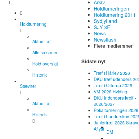
Arkiv
Holdturneringen
Holdturnering 2011
Sydjylland
Holdturnering
SJY 3F
News
Newsflash
Aktuelt år
Flere medlemmer
Alle sæsoner
Sidste nyt
Hold oversigt
Træf i Hårlev 2026
Historik
DKU træf udendørs 20
Træf i Otterup 2026
Stævner
VM 2026 Hviding
DKU Indendørs krolf -
Aktuelt år
2026/2027
Pokalturneringen 2026
Historik
Træf i Lunderskov 202
Juniortræf 2026 Skrave
Aflyst
DM