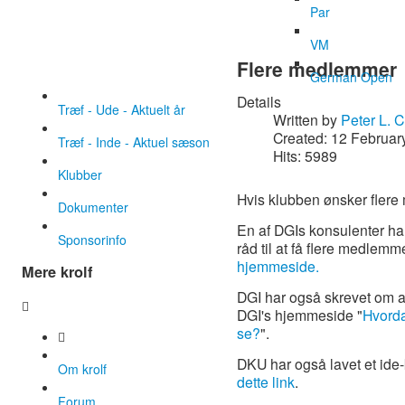
Par
VM
Flere medlemmer
German Open
Details
Træf - Ude - Aktuelt år
Written by
Peter L. 
Created: 12 Februar
Træf - Inde - Aktuel sæson
Hits: 5989
Klubber
Hvis klubben ønsker flere 
Dokumenter
En af DGIs konsulenter ha
Sponsorinfo
råd til at få flere medlemme
hjemmeside.
Mere krolf
DGI har også skrevet om a
DGI's hjemmeside "
Hvorda
se?
".
DKU har også lavet et ide-k
Om krolf
dette link
.
Forum